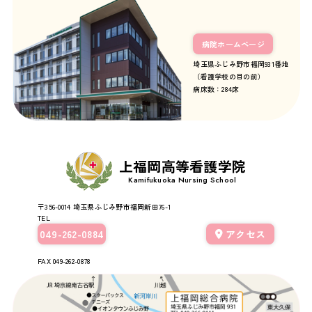
病院ホームページ
埼玉県ふじみ野市福岡931番地
（看護学校の目の前）
病床数：284床
上福岡高等看護学院
Kamifukuoka Nursing School
〒356-0014
埼玉県ふじみ野市福岡新田76-1
TEL
049-262-0884
アクセス
FAX 049-262-0878