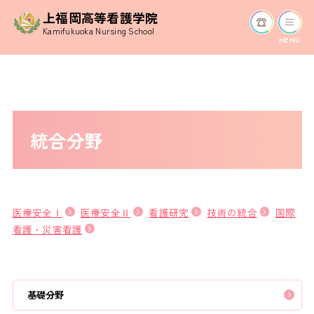
上福岡高等看護学院
Kamifukuoka Nursing School
MENU
統合分野
医療安全Ⅰ
医療安全Ⅱ
看護研究
技術の統合
国際
看護・災害看護
基礎分野