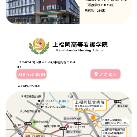
（看護学校の目の前）
病床数：284床
上福岡高等看護学院
Kamifukuoka Nursing School
〒356-0014
埼玉県ふじみ野市福岡新田76-1
TEL
049-262-0884
アクセス
FAX 049-262-0878