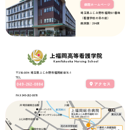
病院ホームページ
埼玉県ふじみ野市福岡931番地
（看護学校の目の前）
病床数：284床
上福岡高等看護学院
Kamifukuoka Nursing School
〒356-0014
埼玉県ふじみ野市福岡新田76-1
TEL
049-262-0884
アクセス
FAX 049-262-0878